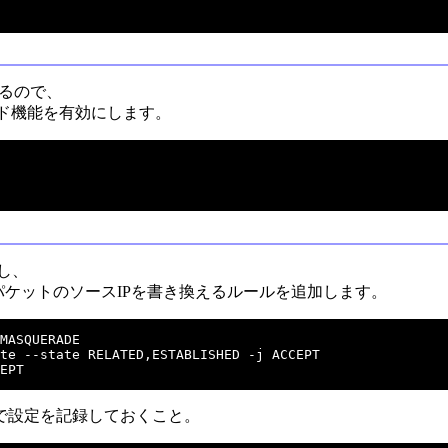
いるので、
フォワード機能を有効にします。
加し、
いくパケットのソースIPを書き換えるルールを追加します。
MASQUERADE

te --state RELATED,ESTABLISHED -j ACCEPT

マンドで設定を記録しておくこと。