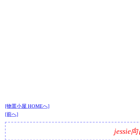
[物置小屋 HOMEへ]
[前へ]
jess