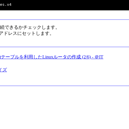
んと接続できるかチェックします。
たIPアドレスにセットします。
テーブルを利用したLinuxルータの作成 (2/6) - ＠IT
イズ