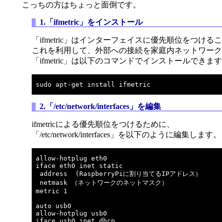
こっちの方はちょっと面倒です。
1.「ifmetric」をインストール
「ifmetric」はインターフェイスに優先順位をつ
これを利用して、外部への接続を家庭内ネットワーク
「ifmetric」は以下のコマンドでインストールできま
2.「/etc/network/interfaces」を編集
ifmetricによる優先順位をつけるために、
「/etc/network/interfaces」を以下のように編集します。
allow-hotplug eth0

iface eth0 inet static

 address  (RaspberryPiに割り当てるIPアドレス）

 netmask （ネットワークのネットマスク）

metric 1

auto usb0

allow-hotplug usb0

iface usb0 inet dhcp
