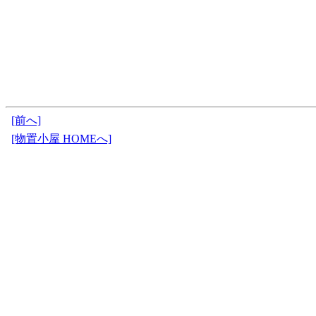
[前へ]
[物置小屋 HOMEへ]