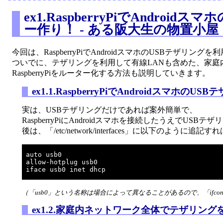
ex1.RaspberryPiでAndro
ー作り！ - ある阪大生の物置小屋
今回は、RaspberryPiでAndroidスマホのUSBテザ
ついでに、テザリングを利用して有線LANも含めた、家
RaspberryPiをルーター化する方法も説明していきます。
ex1.1.RaspberryPiでAndroidスマホの
実は、USBテザリングだけであれば案外簡単で、
RaspberryPiにAndroidスマホを接続したうえでU
後は、「/etc/network/interfaces」に以下のように追記
auto usb0

allow-hotplug usb0

（「usb0」という名称は場合によって異なることがあるので、「ifc
ex1.2.家庭内ネットワーク全体でテザリング