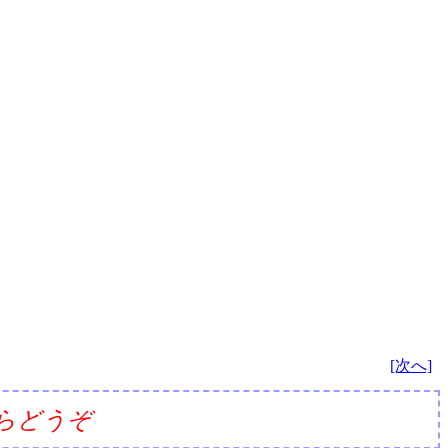
[次へ]
らどうぞ